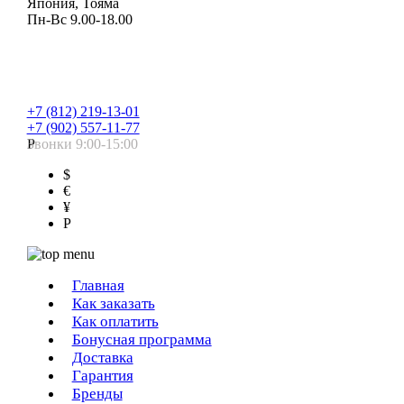
Япония, Тояма
Пн-Вс 9.00-18.00
+7 (812) 219-13-01
+7 (902) 557-11-77
Звонки 9:00-15:00
Р
$
€
¥
Р
Главная
Как заказать
Как оплатить
Бонусная программа
Доставка
Гарантия
Бренды