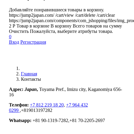
Добавляйте понравившиеся товары в корзину.
https://jump2japan.com/
/cart/view
/cart/delete
/cart/clear
https://jump2japan.com/components/com_jshopping/files/img_pro
2
Р
Товар в корзине
В корзину
Всего товаров
на сумму
Очистить
Пожалуйста, выберите атрибуты товара.
0
Вход
Регистрация
Главная
Контакты
Адрес:
Japan
,
Toyama Pref., Imizu city, Kaganomiya 656-
16
Телефон:
+7 812 219 18 20
,
+7 9
64 432
0299
,+819013197282
Whatsapp:
+81 90-1319-7282,+81 70-2205-2697