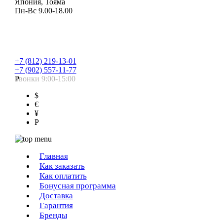
Япония, Тояма
Пн-Вс 9.00-18.00
+7 (812) 219-13-01
+7 (902) 557-11-77
Звонки 9:00-15:00
Р
$
€
¥
Р
Главная
Как заказать
Как оплатить
Бонусная программа
Доставка
Гарантия
Бренды