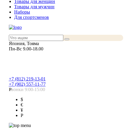
Товары для женщин
Товары для мужчин
Наборы
Для спортсменов
Япония, Тояма
Пн-Вс 9.00-18.00
+7 (812) 219-13-01
+7 (902) 557-11-77
Звонки 9:00-15:00
Р
$
€
¥
Р