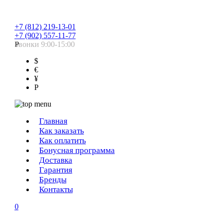
+7 (812) 219-13-01
+7 (902) 557-11-77
Звонки 9:00-15:00
Р
$
€
¥
Р
Главная
Как заказать
Как оплатить
Бонусная программа
Доставка
Гарантия
Бренды
Контакты
0