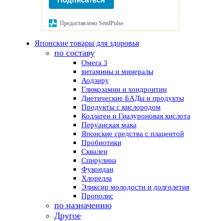
Предоставлено SendPulse
Японские товары для здоровья
по составу
Омега 3
витамины и минералы
Аодзиру
Глюкозамин и хондроитин
Диетические БАДы и продукты
Продукты с кислородом
Коллаген и Гиалуроновая кислота
Перуанская мака
Японские средства с плацентой
Пробиотики
Сквален
Спирулина
Фукоидан
Хлорелла
Эликсир молодости и долголетия
Прополис
по назначению
Другое