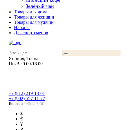
Японский кофе
Зелёный чай
Товары для дома
Товары для женщин
Товары для мужчин
Наборы
Для спортсменов
Япония, Тояма
Пн-Вс 9.00-18.00
+7 (812) 219-13-01
+7 (902) 557-11-77
Звонки 9:00-15:00
Р
$
€
¥
Р