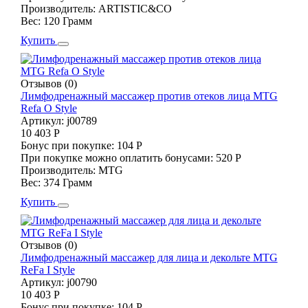
Производитель:
ARTISTIC&CO
Вес:
120 Грамм
Купить
Отзывов (0)
Лимфодренажный массажер против отеков лица MTG
Refa O Style
Артикул:
j00789
10 403 Р
Бонус при покупке:
104 Р
При покупке можно оплатить бонусами:
520 Р
Производитель:
MTG
Вес:
374 Грамм
Купить
Отзывов (0)
Лимфодренажный массажер для лица и декольте MTG
ReFa I Style
Артикул:
j00790
10 403 Р
Бонус при покупке:
104 Р