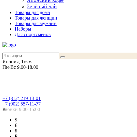
Японский кофе
Зелёный чай
Товары для дома
Товары для женщин
Товары для мужчин
Наборы
Для спортсменов
Япония, Тояма
Пн-Вс 9.00-18.00
+7 (812) 219-13-01
+7 (902) 557-11-77
Звонки 9:00-15:00
Р
$
€
¥
Р