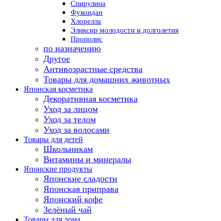
Спирулина
Фукоидан
Хлорелла
Эликсир молодости и долголетия
Прополис
по назначению
Другое
Антивозрастные средства
Товары для домашних животных
Японская косметика
Декоративная косметика
Уход за лицом
Уход за телом
Уход за волосами
Товары для детей
Школьникам
Витамины и минералы
Японские продукты
Японские сладости
Японская приправа
Японский кофе
Зелёный чай
Товары для дома