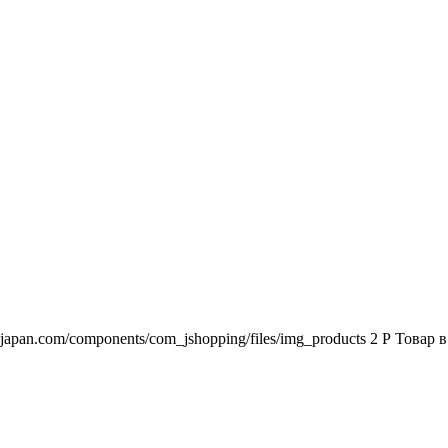
2japan.com/components/com_jshopping/files/img_products
2
Р
Товар в