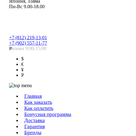
Япония, Тояма
Пн-Вс 9.00-18.00
+7 (812) 219-13-01
+7 (902) 557-11-77
Звонки 9:00-15:00
Р
$
€
¥
Р
Главная
Как заказать
Как оплатить
Бонусная программа
Доставка
Гарантия
Бренды