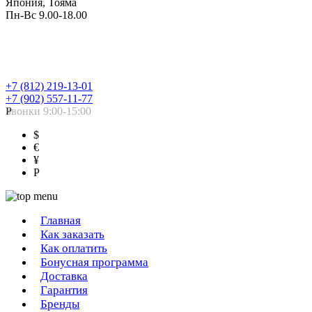
Япония, Тояма
Пн-Вс 9.00-18.00
+7 (812) 219-13-01
+7 (902) 557-11-77
Звонки 9:00-15:00
Р
$
€
¥
Р
Главная
Как заказать
Как оплатить
Бонусная программа
Доставка
Гарантия
Бренды