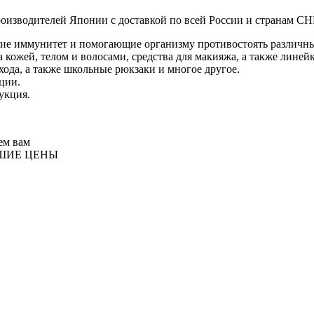
изводителей Японии с доставкой по всей России и странам СНГ
е иммунитет и помогающие организму противостоять различны
 кожей, телом и волосами, средства для макияжа, а также линей
хода, а также школьные рюкзаки и многое другое.
ции.
укция.
ем вам
ЧШИЕ ЦЕНЫ