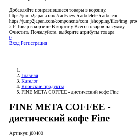
Добавляйте понравившиеся товары в корзину.
https://jump2japan.com/
/cart/view
/cart/delete
/cart/clear
https://jump2japan.com/components/com_jshopping/files/img_pro
2
Р
Товар в корзине
В корзину
Всего товаров
на сумму
Очистить
Пожалуйста, выберите атрибуты товара.
0
Вход
Регистрация
Главная
Каталог
Японские продукты
FINE META COFFEE - диетический кофе Fine
FINE META COFFEE -
диетический кофе Fine
Артикул:
j00400