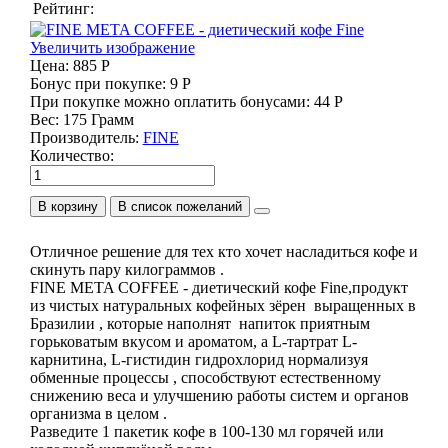
Рейтинг:
Увеличить изображение
Цена:
885 Р
Бонус при покупке:
9 Р
При покупке можно оплатить бонусами:
44 Р
Вес:
175 Грамм
Производитель:
FINE
Количество:
В корзину
Отличное решение для тех кто хочет насладиться кофе и
скинуть пару килограммов .
FINE META COFFEE - диетический кофе Fine,продукт
из чистых натуральных кофейных зёрен выращенных в
Бразилии , которые наполнят напиток приятным
горьковатым вкусом и ароматом, а L-тартрат L-
карнитина, L-гистидин гидрохлорид нормализуя
обменные процессы , способствуют естественному
снижению веса и улучшению работы систем и органов
организма в целом .
Разведите 1 пакетик кофе в 100-130 мл горячей или