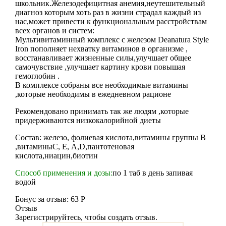
школьник.Железодефицитная анемия,неутешительный
диагноз которым хоть раз в жизни страдал каждый из
нас,может привести к функциональным расстройствам
всех органов и систем:
Мультивитаминный комплекс с железом Deanatura Style
Iron пополняет нехватку витаминов в организме ,
восстанавливает жизненные силы,улучшает общее
самочувствие ,улучшает картину крови повышая
гемоглобин .
В комплексе собраны все необходимые витамины
,которые необходимы в ежедневном рационе
Рекомендовано принимать так же людям ,которые
придерживаются низкокалорийной диеты
Состав: железо, фолиевая кислота,витамины группы В
,витаминыС, Е, А,D,пантотеновая
кислота,ниацин,биотин
Способ применения и дозы:
по 1 таб в день запивая
водой
Бонус за отзыв:
63 Р
Отзыв
Зарегистрируйтесь, чтобы создать отзыв.