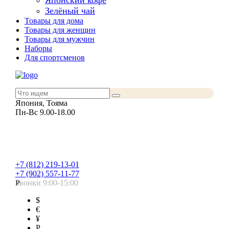
Японский кофе
Зелёный чай
Товары для дома
Товары для женщин
Товары для мужчин
Наборы
Для спортсменов
Япония, Тояма
Пн-Вс 9.00-18.00
+7 (812) 219-13-01
+7 (902) 557-11-77
Звонки 9:00-15:00
Р
$
€
¥
Р