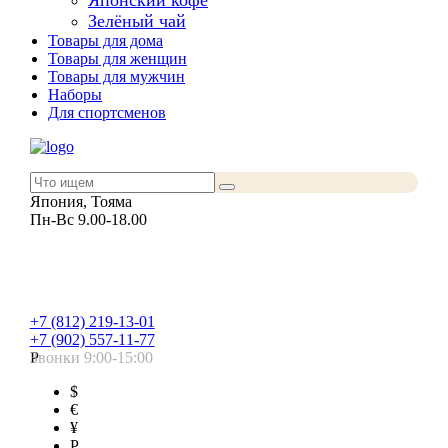
Японский кофе
Зелёный чай
Товары для дома
Товары для женщин
Товары для мужчин
Наборы
Для спортсменов
Япония, Тояма
Пн-Вс 9.00-18.00
+7 (812) 219-13-01
+7 (902) 557-11-77
Звонки 9:00-15:00
Р
$
€
¥
Р