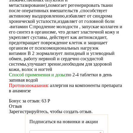
метастазирование),помогает регенерировать ткани
после оперативных вмешательств ,способствует
активному выздоровлению,избавляет от синдрома
хронической усталости,издавляет от головной боли
-витамин С:продление молодости , запускае коллаген и
его синтез в организме, что делает эластичной кожу и
укрепляет суставы, действует как антиоксидант,
предотвращает повреждение клеток и защищает
организм от психоэмоциональных нагрузок
витамин В 2 :нормализует липидный и углеводный
обмен, работу нервной и сердечно сосудистой
системы,улучшает зрение,необходим для здоровой
кожи, волос и ногтей
Способ применения и дозы
:по 2-4 таблетки в день
запивая водой
Противопоказания
: аллергия на компоненты препарата
в анамнезе
Бонус за отзыв:
63 Р
Отзыв
Зарегистрируйтесь, чтобы создать отзыв.
Подписаться на новинки и акции