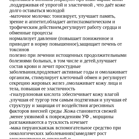
,поддерживая её упрогой и эластичной , что даёт коже
долго оставаться молодой
-маточное молочко: тонизирует, улучшает память,
зрение и аппетит,обладает антиспазматическим и
трофическим действием,регулирует работу сердца и
обменные процессы
нормализует давление (повышает пониженное и
приводит в норму повышенное),защищает печень от
токсинов
полезно при лечении истощенных продолжительными
болезнями больных, в том числе и детей,улучшает
состав крови и лечит простудные
заболевания,продлевает активные годы и омолаживает
организм, стимулирует клеточный обмен и регулирует
секрецию жировых желез ,омолаживает кожу лица и
тела, повышая ее эластичность
-гиалурлоновая кислота :обеспечивает кожу влагой
,улучшая её тургор тем самым подтягивая и улучшая её
структуру и защищая от воздействия агресивных
факторов внесней среды .Кожа становится свежей
,менее уязвимой к повреждениям УФ , морщины
разглаживаются а тусклость изчезает
-мака перуанская:как вспомогательное средство при
онкологических заболеваниях(замедляет рост
злокачественных опухолей и