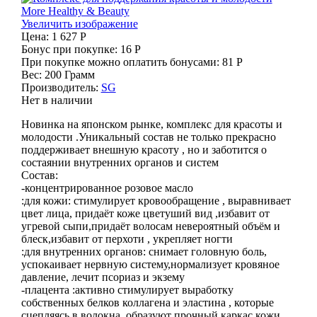
Увеличить изображение
Цена:
1 627 Р
Бонус при покупке:
16 Р
При покупке можно оплатить бонусами:
81 Р
Вес:
200 Грамм
Производитель:
SG
Нет в наличии
Новинка на японском рынке, комплекс для красоты и
молодости .Уникальный состав не только прекрасно
поддерживает внешную красоту , но и заботится о
состаянии внутренних органов и систем
Состав:
-концентрированное розовое масло
:для кожи: стимулирует кровообращение , выравнивает
цвет лица, придаёт коже цветуший вид ,избавит от
угревой сыпи,придаёт волосам невероятный объём и
блеск,избавит от перхоти , укрепляет ногти
:для внутренних органов: снимает головную боль,
успокаивает нервную систему,нормализует кровяное
давление, лечит псориаз и экзему
-плацента :активно стимулирует выработку
собственных белков коллагена и эластина , которые
сцепляясь в волокна ,образуют прочный каркас кожи