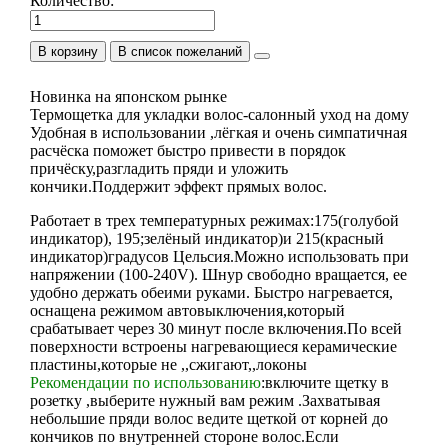
Количество:
В корзину
Новинка на японском рынке
Термощетка для укладки волос-салонный уход на дому
Удобная в использовании ,лёгкая и очень симпатичная
расчёска поможет быстро привести в порядок
причёску,разгладить пряди и уложить
кончики.Поддержит эффект прямых волос.
Работает в трех температурных режимах:175(голубой
индикатор), 195;зелёный индикатор)и 215(красный
индикатор)градусов Цельсия.Можно использовать при
напряжении (100-240V). Шнур свободно вращается, ее
удобно держать обеими руками. Быстро нагревается,
оснащена режимом автовыключения,который
срабатывает через 30 минут после включения.По всей
поверхности встроены нагревающиеся керамические
пластины,которые не ,,сжигают,,локоны
Рекомендации по использованию
:включите щетку в
розетку ,выберите нужный вам режим .Захватывая
небольшие пряди волос ведите щеткой от корней до
кончиков по внутренней стороне волос.Если