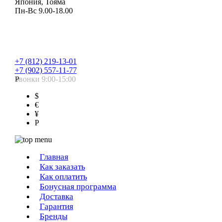
Япония, Тояма
Пн-Вс 9.00-18.00
+7 (812) 219-13-01
+7 (902) 557-11-77
Звонки 9:00-15:00
Р
$
€
¥
Р
Главная
Как заказать
Как оплатить
Бонусная программа
Доставка
Гарантия
Бренды