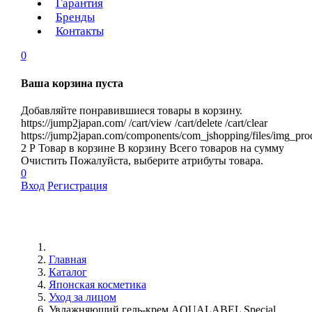
Гарантия
Бренды
Контакты
0
Ваша корзина пуста
Добавляйте понравившиеся товары в корзину.
https://jump2japan.com/
/cart/view
/cart/delete
/cart/clear
https://jump2japan.com/components/com_jshopping/files/img_pro
2
Р
Товар в корзине
В корзину
Всего товаров
на сумму
Очистить
Пожалуйста, выберите атрибуты товара.
0
Вход
Регистрация
Главная
Каталог
Японская косметика
Уход за лицом
Увлажняющий гель-крем AQUALABEL Special