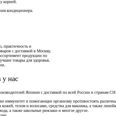
у корней.
ания кондиционера.
о, практичность и
аров с доставкой в Москву,
ассортимент продукции по
учшие товары для здоровья,
ии.
 у нас
изводителей Японии с доставкой по всей России и странам СНГ
е иммунитет и помогающие организму противостоять различны
 кожей, телом и волосами, средства для макияжа, а также линей
хода, а также школьные рюкзаки и многое другое.
ции.