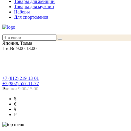
Товары для женщин
Товары для мужчин
Наборы
Для спортсменов
Япония, Тояма
Пн-Вс 9.00-18.00
+7 (812) 219-13-01
+7 (902) 557-11-77
Звонки 9:00-15:00
Р
$
€
¥
Р