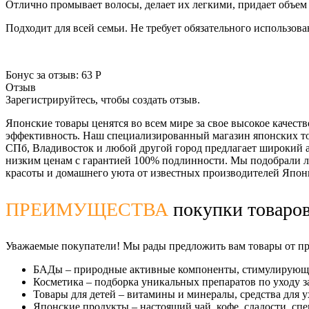
Отлично промывает волосы, делает их легкими, придает объем 
Подходит для всей семьи. Не требует обязательного использов
Бонус за отзыв:
63 Р
Отзыв
Зарегистрируйтесь, чтобы создать отзыв.
Японские товары ценятся во всем мире за свое высокое качеств
эффективность. Наш специализированный магазин японских тов
СПб, Владивосток и любой другой город предлагает широкий 
низким ценам с гарантией 100% подлинности. Мы подобрали л
красоты и домашнего уюта от известных производителей Япон
ПРЕИМУЩЕСТВА
покупки товаров
Уважаемые покупатели! Мы рады предложить вам товары от про
БАДы
– природные активные компоненты, стимулирующи
Косметика
– подборка уникальных препаратов по уходу за
Товары для детей
– витамины и минералы, средства для у
Японские продукты
– настоящий чай, кофе, сладости, спе