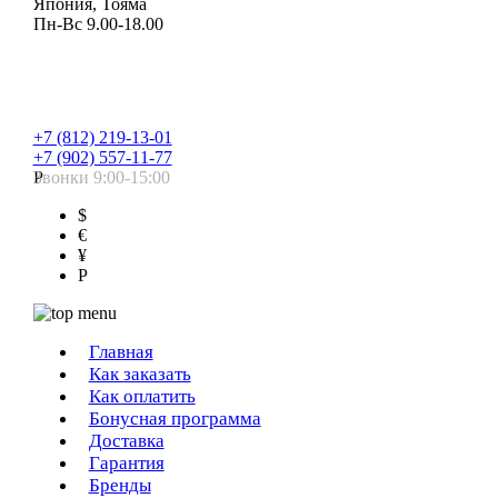
Япония, Тояма
Пн-Вс 9.00-18.00
+7 (812) 219-13-01
+7 (902) 557-11-77
Звонки 9:00-15:00
Р
$
€
¥
Р
Главная
Как заказать
Как оплатить
Бонусная программа
Доставка
Гарантия
Бренды