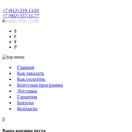
+7 (812) 219-13-01
+7 (902) 557-11-77
Звонки 9:00-15:00
Р
$
€
¥
Р
Главная
Как заказать
Как оплатить
Бонусная программа
Доставка
Гарантия
Бренды
Контакты
0
Ваша корзина пуста