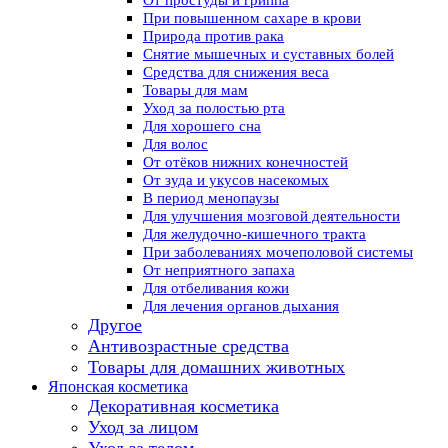
От простуды и гриппа
При повышенном сахаре в крови
Природа против рака
Снятие мышечных и суставных болей
Средства для снижения веса
Товары для мам
Уход за полостью рта
Для хорошего сна
Для волос
От отёков нижних конечностей
От зуда и укусов насекомых
В период менопаузы
Для улучшения мозговой деятельности
Для желудочно-кишечного тракта
При заболеваниях мочеполовой системы
От неприятного запаха
Для отбеливания кожи
Для лечения органов дыхания
Другое
Антивозрастные средства
Товары для домашних животных
Японская косметика
Декоративная косметика
Уход за лицом