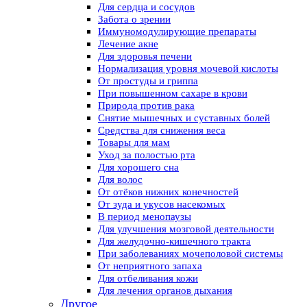
Для сердца и сосудов
Забота о зрении
Иммуномодулирующие препараты
Лечение акне
Для здоровья печени
Нормализация уровня мочевой кислоты
От простуды и гриппа
При повышенном сахаре в крови
Природа против рака
Снятие мышечных и суставных болей
Средства для снижения веса
Товары для мам
Уход за полостью рта
Для хорошего сна
Для волос
От отёков нижних конечностей
От зуда и укусов насекомых
В период менопаузы
Для улучшения мозговой деятельности
Для желудочно-кишечного тракта
При заболеваниях мочеполовой системы
От неприятного запаха
Для отбеливания кожи
Для лечения органов дыхания
Другое