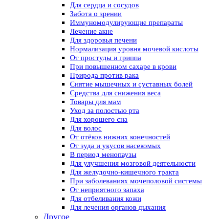
Для сердца и сосудов
Забота о зрении
Иммуномодулирующие препараты
Лечение акне
Для здоровья печени
Нормализация уровня мочевой кислоты
От простуды и гриппа
При повышенном сахаре в крови
Природа против рака
Снятие мышечных и суставных болей
Средства для снижения веса
Товары для мам
Уход за полостью рта
Для хорошего сна
Для волос
От отёков нижних конечностей
От зуда и укусов насекомых
В период менопаузы
Для улучшения мозговой деятельности
Для желудочно-кишечного тракта
При заболеваниях мочеполовой системы
От неприятного запаха
Для отбеливания кожи
Для лечения органов дыхания
Другое