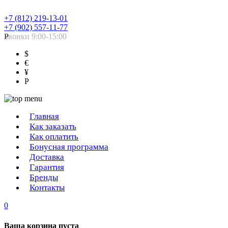
+7 (812) 219-13-01
+7 (902) 557-11-77
Звонки 9:00-15:00
Р
$
€
¥
Р
Главная
Как заказать
Как оплатить
Бонусная программа
Доставка
Гарантия
Бренды
Контакты
0
Ваша корзина пуста