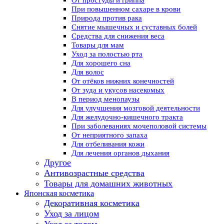
От простуды и гриппа
При повышенном сахаре в крови
Природа против рака
Снятие мышечных и суставных болей
Средства для снижения веса
Товары для мам
Уход за полостью рта
Для хорошего сна
Для волос
От отёков нижних конечностей
От зуда и укусов насекомых
В период менопаузы
Для улучшения мозговой деятельности
Для желудочно-кишечного тракта
При заболеваниях мочеполовой системы
От неприятного запаха
Для отбеливания кожи
Для лечения органов дыхания
Другое
Антивозрастные средства
Товары для домашних животных
Японская косметика
Декоративная косметика
Уход за лицом