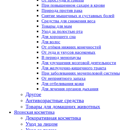
От простуды и гриппа
При повышенном сахаре в крови
Природа против рака
Снятие мышечных и суставных болей
Средства для снижения веса
Товары для мам
Уход за полостью рта
Для хорошего сна
Для волос
От отёков нижних конечностей
От зуда и укусов насекомых
В период менопаузы
Для улучшения мозговой деятельности
Для желудочно-кишечного тракта
При заболеваниях мочеполовой системы
От неприятного запаха
Для отбеливания кожи
Для лечения органов дыхания
Другое
Антивозрастные средства
Товары для домашних животных
Японская косметика
Декоративная косметика
Уход за лицом