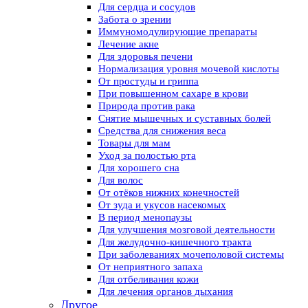
Для сердца и сосудов
Забота о зрении
Иммуномодулирующие препараты
Лечение акне
Для здоровья печени
Нормализация уровня мочевой кислоты
От простуды и гриппа
При повышенном сахаре в крови
Природа против рака
Снятие мышечных и суставных болей
Средства для снижения веса
Товары для мам
Уход за полостью рта
Для хорошего сна
Для волос
От отёков нижних конечностей
От зуда и укусов насекомых
В период менопаузы
Для улучшения мозговой деятельности
Для желудочно-кишечного тракта
При заболеваниях мочеполовой системы
От неприятного запаха
Для отбеливания кожи
Для лечения органов дыхания
Другое