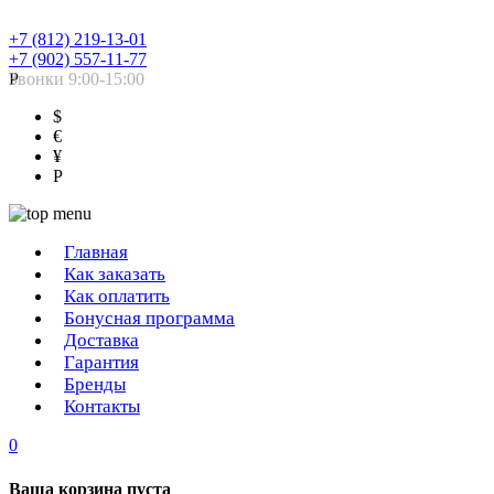
+7 (812) 219-13-01
+7 (902) 557-11-77
Звонки 9:00-15:00
Р
$
€
¥
Р
Главная
Как заказать
Как оплатить
Бонусная программа
Доставка
Гарантия
Бренды
Контакты
0
Ваша корзина пуста