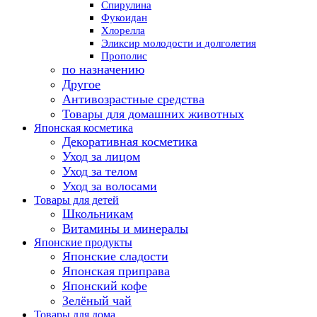
Спирулина
Фукоидан
Хлорелла
Эликсир молодости и долголетия
Прополис
по назначению
Другое
Антивозрастные средства
Товары для домашних животных
Японская косметика
Декоративная косметика
Уход за лицом
Уход за телом
Уход за волосами
Товары для детей
Школьникам
Витамины и минералы
Японские продукты
Японские сладости
Японская приправа
Японский кофе
Зелёный чай
Товары для дома