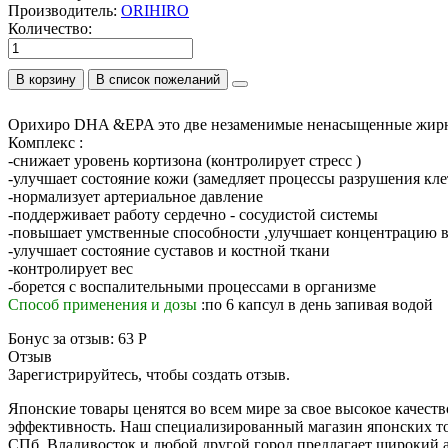
Производитель:
ORIHIRO
Количество:
В корзину
Oрихиро DHA &EPA это две незаменимые ненасыщенные жирн
Комплекс :
-cнижает уровень кортизона (контролирует стресс )
-улучшает состояние кожи (замедляет процессы разрушения кле
-нормализует артериальное давление
-поддерживает работу сердечно - сосудистой системы
-повышает умственные способности ,улучшает концентрацию 
-улучшает состояние суставов и костной ткани
-контролирует вес
-борется с воспалительными процессами в организме
Способ применения и дозы
:по 6 капсул в день запивая водой
Бонус за отзыв:
63 Р
Отзыв
Зарегистрируйтесь, чтобы создать отзыв.
Японские товары ценятся во всем мире за свое высокое качеств
эффективность. Наш специализированный магазин японских тов
СПб, Владивосток и любой другой город предлагает широкий 