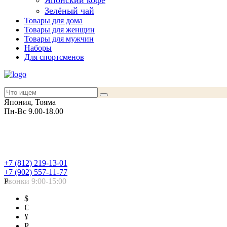
Японский кофе
Зелёный чай
Товары для дома
Товары для женщин
Товары для мужчин
Наборы
Для спортсменов
Япония, Тояма
Пн-Вс 9.00-18.00
+7 (812) 219-13-01
+7 (902) 557-11-77
Звонки 9:00-15:00
Р
$
€
¥
Р