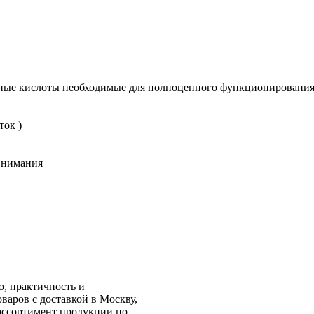
ые кислоты необходимые для полноценного функционирования
ток )
внимания
о, практичность и
аров с доставкой в Москву,
ассортимент продукции по