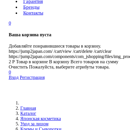
Гарантия
Бренды
Контакты
0
Ваша корзина пуста
Добавляйте понравившиеся товары в корзину.
https://jump2japan.com/
/cart/view
/cart/delete
/cart/clear
https://jump2japan.com/components/com_jshopping/files/img_pro
2
Р
Товар в корзине
В корзину
Всего товаров
на сумму
Очистить
Пожалуйста, выберите атрибуты товара.
0
Вход
Регистрация
Главная
Каталог
Японская косметика
Уход за лицом
Кремы и Сыворотки