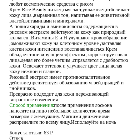
любят косметические средства с рисом
Крем Rice Beauty питает,смягчает,увлажняет,отбеливает
кожу лица ,выравнивая тон, напитывая ее живительной
влагой,витаминами и минералами.
А полисахариды и аминокислоты содержащиеся в
рисовом экстракте действуют на кожу как природный
коллаген .Витамины Е и H улучшают кровообращение
,омолаживают кожу на клеточном уровне ,заставляя
клетки кожи интенсивно восстанавливаться.Крем
обладает тонизирующим эффектом ,корректирует овал
лица,делая его более четким ,справляется с дряблостью
кожи. Освежает оттенок и улучшает цвет лица,делая
кожу нежной и гладкой.
Рисовый экстракт имеет противоспалительное
действие,препятствует образованию угрей,прыщей и
гнойничков.
Прекрасно подходит для кожи переживающей
возрастные изменения
Cпособ применения:
после применения лосьона
нанесите на лицо небольшое количество крема
размером с жемчужину. Мягкими движениями
распределите по всему лицу.Используйте на ночь
Бонус за отзыв:
63 Р
Отзыв