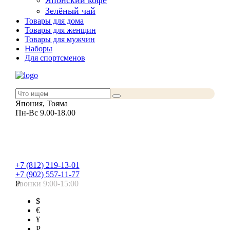
Японский кофе
Зелёный чай
Товары для дома
Товары для женщин
Товары для мужчин
Наборы
Для спортсменов
Япония, Тояма
Пн-Вс 9.00-18.00
+7 (812) 219-13-01
+7 (902) 557-11-77
Звонки 9:00-15:00
Р
$
€
¥
Р