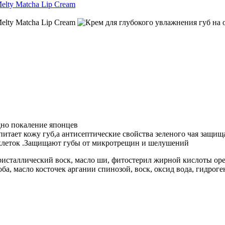
дно покаление японцев
 питает кожу губ,а антисептические свойства зеленого чая защ
 клеток .Защищают губы от микротрещин и шелушений
ристаллический воск, масло ши, фитостерил жирной кислоты орех
ба, масло косточек аргании спинозой, воск, оксид вода, гидрог