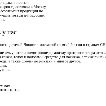
о, практичность и
аров с доставкой в Москву,
ассортимент продукции по
учшие товары для здоровья,
ии.
 у нас
изводителей Японии с доставкой по всей России и странам СНГ
е иммунитет и помогающие организму противостоять различны
 кожей, телом и волосами, средства для макияжа, а также линей
хода, а также школьные рюкзаки и многое другое.
ции.
укция.
ем вам
ЧШИЕ ЦЕНЫ