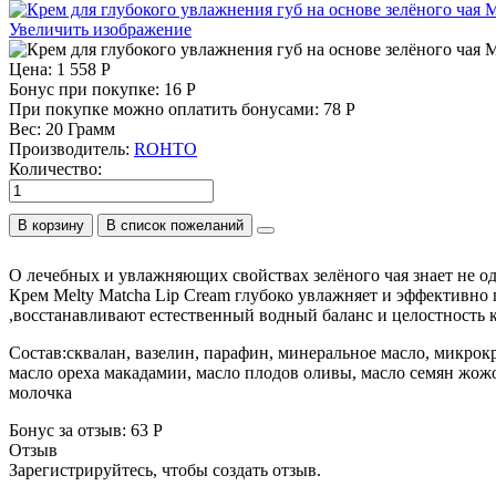
Увеличить изображение
Цена:
1 558 Р
Бонус при покупке:
16 Р
При покупке можно оплатить бонусами:
78 Р
Вес:
20 Грамм
Производитель:
ROHTO
Количество:
В корзину
О лечебных и увлажняющих свойствах зелёного чая знает не о
Крем Melty Matcha Lip Cream глубоко увлажняет и эффективно
,воcстанавливают естественный водный баланс и целостность
Состав:cквалан, вазелин, парафин, минеральное масло, микрок
масло ореха макадамии, масло плодов оливы, масло семян жожо
молочка
Бонус за отзыв:
63 Р
Отзыв
Зарегистрируйтесь, чтобы создать отзыв.