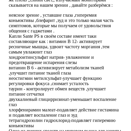
сказывается на нашем зрении , давайте разберёмся :
неясное зрение , уставшие глаза ,гиперемия
коньюктивы ,блефарит ,зуд и это только малая часть
симптомов, которые мы получаем от удовольствия
общения с гаджетами .
Капли Sаnte PS в своём составе имеют таки
составляющие как : витамин В 12- активирует
ресничные мышцы, удвоит частоту моргания ,тем
самым увлажнит глаз
хондроитинсульфат натрия- увлажнение и
предотвращение испарения слезы
витанин В 6 - активизирует метаболизм тканей
,улучшит питание тканей глаза
неостигмин метилсульфат-улучшает функцию
регулировки фокуса ,снимает усталость
таурин - контролирует обмен веществ ,улучшает
питание сетчатки
двухкалиевый глицирризинат-уменьшает воспаление
глаз
хлорфенирамин малеат-подавляет действие гистамина
и подавляет воспаление глаз и зуд
тетрагидрозолин гидрохлорид-подавляет гиперемию
коньюктивы
Одно из лучших средств на мировом рынке для защиты