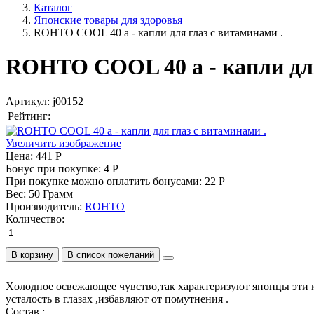
Каталог
Японские товары для здоровья
ROHTO COOL 40 a - капли для глаз с витаминами .
ROHTO COOL 40 a - капли для
Артикул:
j00152
Рейтинг:
Увеличить изображение
Цена:
441 Р
Бонус при покупке:
4 Р
При покупке можно оплатить бонусами:
22 Р
Вес:
50 Грамм
Производитель:
ROHTO
Количество:
В корзину
Xолодное освежающее чувство,так характеризуют японцы эти к
усталость в глазах ,избавляют от помутнения .
Состав :