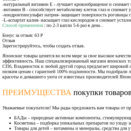
-натуральный витамин Е - лучшает кровообращение и снимает 
-витамин В - способствует метаболизму клеток глаз и снимает 
-хондроитинсульфат натрия- защищает поверхность роговицы гл
-L-аспартат калия- насыщает глаз кислородом и снимает устало
Способ применения
: по 2-3 капли 5-6 раз в день .
Бонус за отзыв:
63 Р
Отзыв
Зарегистрируйтесь, чтобы создать отзыв.
Японские товары ценятся во всем мире за свое высокое качеств
эффективность. Наш специализированный магазин японских тов
СПб, Владивосток и любой другой город предлагает широкий 
низким ценам с гарантией 100% подлинности. Мы подобрали л
красоты и домашнего уюта от известных производителей Япон
ПРЕИМУЩЕСТВА
покупки товаров
Уважаемые покупатели! Мы рады предложить вам товары от про
БАДы
– природные активные компоненты, стимулирующи
Косметика
– подборка уникальных препаратов по уходу за
Товары для детей
– витамины и минералы, средства для у