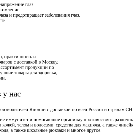
напряжение глаз
утомление
аза и предотвращает заболевания глаз.
сть
о, практичность и
аров с доставкой в Москву,
ассортимент продукции по
учшие товары для здоровья,
ии.
 у нас
изводителей Японии с доставкой по всей России и странам СНГ
е иммунитет и помогающие организму противостоять различны
 кожей, телом и волосами, средства для макияжа, а также линей
хода, а также школьные рюкзаки и многое другое.