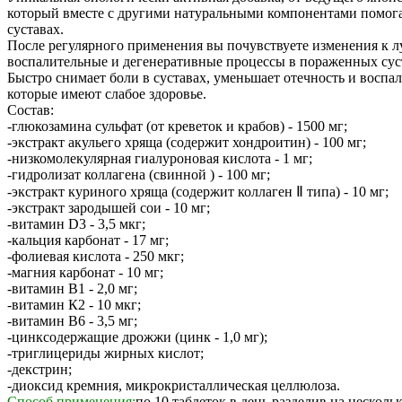
который вместе с другими натуральными компонентами помогае
суставах.
После регулярного применения вы почувствуете изменения к лу
воспалительные и дегенеративные процессы в пораженных сус
Быстро снимает боли в суставах, уменьшает отечность и восп
которые имеют слабое здоровье.
Состав:
-глюкозамина сульфат (от креветок и крабов) - 1500 мг;
-экстракт акульего хряща (содержит хондроитин) - 100 мг;
-низкомолекулярная гиалуроновая кислота - 1 мг;
-гидролизат коллагена (свинной ) - 100 мг;
-экстракт куриного хряща (содержит коллаген Ⅱ типа) - 10 мг;
-экстракт зародышей сои - 10 мг;
-витамин D3 - 3,5 мкг;
-кальция карбонат - 17 мг;
-фолиевая кислота - 250 мкг;
-магния карбонат - 10 мг;
-витамин В1 - 2,0 мг;
-витамин К2 - 10 мкг;
-витамин В6 - 3,5 мг;
-цинксодержащие дрожжи (цинк - 1,0 мг);
-триглицериды жирных кислот;
-декстрин;
-диоксид кремния, микрокристаллическая целлюлоза.
Способ применения:
по 10 таблеток в день разделив на несколь