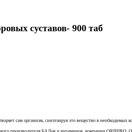
овых суставов- 900 таб
воряет сам организм, синтезируя это вещество в необходимых ко
нского производителя БАДов и витаминов, компании ORIHIRO. 