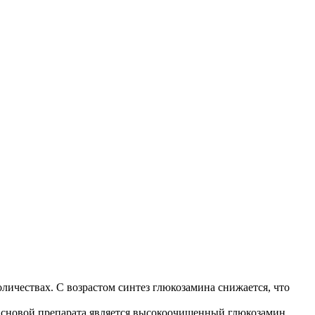
личествах. С возрастом синтез глюкозамина снижается, что
Основой препарата является высокоочищенный глюкозамин,