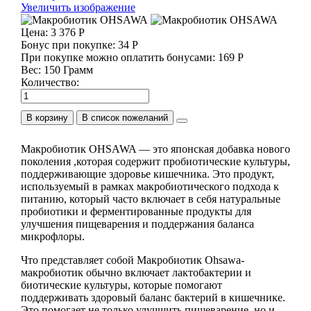
Увеличить изображение
Цена:
3 376 Р
Бонус при покупке:
34 Р
При покупке можно оплатить бонусами:
169 Р
Вес:
150 Грамм
Количество:
В корзину
Макробиотик OHSAWA — это японская добавка нового
поколения ,которая содержит пробиотические культуры,
поддерживающие здоровье кишечника. Это продукт,
используемый в рамках макробиотического подхода к
питанию, который часто включает в себя натуральные
пробиотики и ферментированные продукты для
улучшения пищеварения и поддержания баланса
микрофлоры.
Что представляет собой Макробиотик Ohsawa-
макробиотик обычно включает лактобактерии и
биотические культуры, которые помогают
поддерживать здоровый баланс бактерий в кишечнике.
Это помогает не только улучшить пищеварение, но и