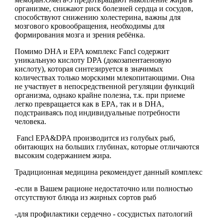
организме, снижают риск болезней сердца и сосудов,
способствуют снижению холестерина, важны для
мозгового кровообращения, необходимы для
формирования мозга и зрения ребёнка.
Помимо DHA и EPA комплекс Fancl содержит
уникальную кислоту DPA (докозапентаеновую
кислоту), которая синтезируется в значимых
количествах только морскими млекопитающими. Она
не участвует в непосредственной регуляции функций
организма, однако крайне полезна, т.к. при приеме
легко превращается как в EPA, так и в DHA,
подстраиваясь под индивидуальные потребности
человека.
Fancl EPA&DPA производится из голубых рыб,
обитающих на больших глубинах, которые отличаются
высоким содержанием жира.
Традиционная медицина рекомендует данный комплекс
-если в Вашем рационе недостаточно или полностью
отсутствуют блюда из жирных сортов рыб
-для профилактики сердечно - сосудистых патологий