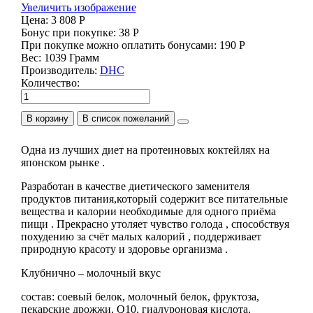
Увеличить изображение
Цена:
3 808 Р
Бонус при покупке:
38 Р
При покупке можно оплатить бонусами:
190 Р
Вес:
1039 Грамм
Производитель:
DHC
Количество:
В корзину
Одна из лучших диет на протеиновых коктейлях на
японском рынке .
Разработан в качестве диетического заменителя
продуктов питания,который содержит все питательные
вещества и калории необходимые для одного приёма
пищи . Прекрасно утоляет чувство голода , способствуя
похудению за счёт малых калорий , поддерживает
природную красоту и здоровье организма .
Клубнично – молочный вкус
состав: соевый белок, молочный белок, фруктоза,
пекарские дрожжи, Q10, гиалуроновая кислота,