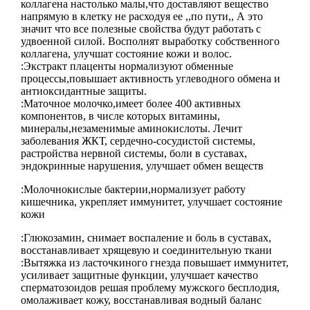
коллагена настолько малы,что доставляют вещество
напрямую в клетку не расходуя ее ,,по пути,, А это
значит что все полезные свойства будут работать с
удвоенной силой. Восполнят выработку собственного
коллагена, улучшат состояние кожи и волос.
:Экстракт плаценты нормализуют обменные
процессы,повышает активность углеводного обмена и
антиоксидантные защиты.
:Маточное молочко,имеет более 400 активных
компонентов, в числе которых витамины,
минералы,незаменимые аминокислоты. Лечит
заболевания ЖКТ, сердечно-сосудистой системы,
растройства нервной системы, боли в суставах,
эндокринные нарушения, улучшает обмен веществ
:Молочнокислые бактерии,нормализует работу
кишечника, укрепляет иммунитет, улучшает состояние
кожи
:Глюкозамин, снимает воспаление и боль в суставах,
восстанавливает хрящевую и соединительную ткани
:Вытяжка из ласточкиного гнезда повышает иммунитет,
усиливает защитные функции, улучшает качество
сперматозоидов решая проблему мужского бесплодия,
омолаживает кожу, восстанавливая водный баланс