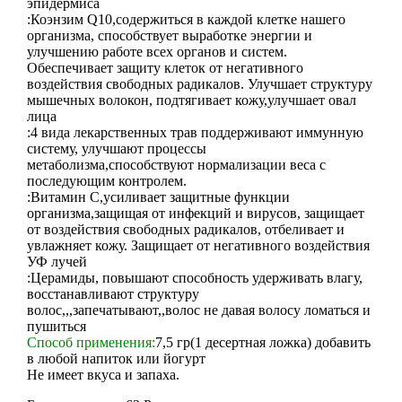
эпидермиса
:Коэнзим Q10,содержиться в каждой клетке нашего
организма, способствует выработке энергии и
улучшению работе всех органов и систем.
Обеспечивает защиту клеток от негативного
воздействия свободных радикалов. Улучшает структуру
мышечных волокон, подтягивает кожу,улучшает овал
лица
:4 вида лекарственных трав поддерживают иммунную
систему, улучшают процессы
метаболизма,способствуют нормализации веса с
последующим контролем.
:Витамин С,усиливает защитные функции
организма,защищая от инфекций и вирусов, защищает
от воздействия свободных радикалов, отбеливает и
увлажняет кожу. Защищает от негативного воздействия
УФ лучей
:Церамиды, повышают способность удерживать влагу,
восстанавливают структуру
волоc,,,запечатывают,,волос не давая волосу ломаться и
пушиться
Способ применения:
7,5 гр(1 десертная ложка) добавить
в любой напиток или йогурт
Не имеет вкуса и запаха.